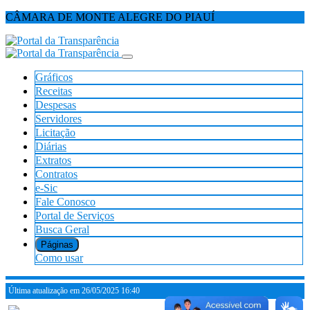
CÂMARA DE MONTE ALEGRE DO PIAUÍ
Gráficos
Receitas
Despesas
Servidores
Licitação
Diárias
Extratos
Contratos
e-Sic
Fale Conosco
Portal de Serviços
Busca Geral
Páginas
Como usar
Última atualização em 26/05/2025 16:40